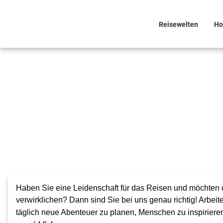
Reisewelten
Ho
Karriere mit
Herz – Reisen,
die verbinden
Gestalten
Sie Ihre
Zukunft
Haben Sie eine Leidenschaft für das Reisen und möchten d
in einer
verwirklichen? Dann sind Sie bei uns genau richtig! Arbei
Branche,
täglich neue Abenteuer zu planen, Menschen zu inspiriere