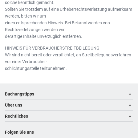
solche kenntlich gemacht.
Sollten Sie trotzdem auf eine Urheberrechtsverletzung aufmerksam
werden, bitten wir um
einen entsprechenden Hinweis. Bei Bekanntwerden von
Rechtsverletzungen werden wir
derartige Inhalte unverzüglich entfernen.
HINWEIS FÜR VERBRAUCHERSTREITBEILEGUNG
Wir sind nicht bereit oder verpflichtet, an Streitbeilegungsverfahren
vor einer Verbraucher-
schlichtungsstelle teilzunehmen.
Footer
Footer navigation
Buchungstipps
Über uns
Warum im Reisebüro buchen
Hoteltipps
Rechtliches
Kontakt
Reisewelten
Über uns
Impressum
Folgen Sie uns
Karriere
Datenschutz