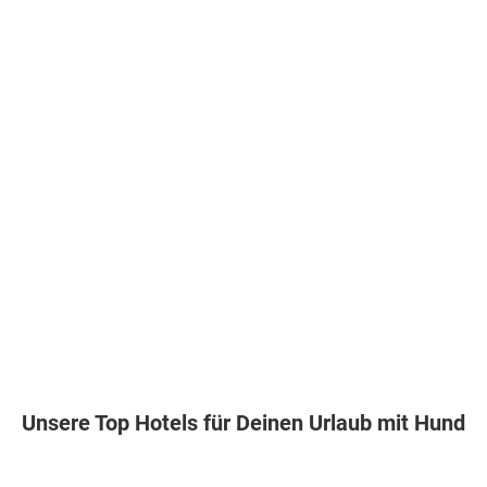
Unsere Top Hotels für Deinen Urlaub mit Hund
Deutschland . Nordseeküste . Sankt Peter-Ording
Deutschland . Ostseeküste . Bad Doberan
Frankreich . Languedoc-Roussill
Kroatien . Adri