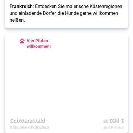
Frankreich
: Entdecken Sie malerische Küstenregionen
und einladende Dörfer, die Hunde gerne willkommen
heißen.
Vier Pfoten
willkommen!
Schwarzwald
684
€
ab
5 Nächte
+
Frühstück
pro Person