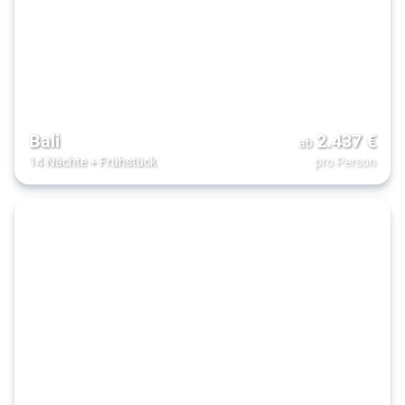
Bali
2.437
€
ab
14 Nächte
+
Frühstück
pro Person