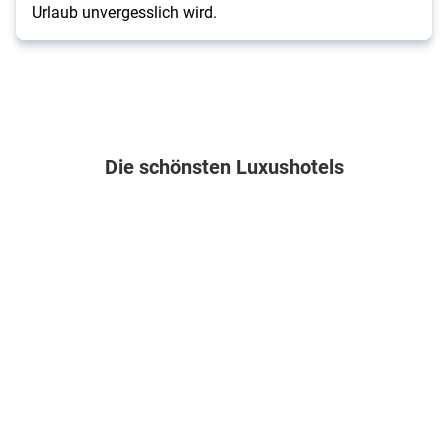
Urlaub unvergesslich wird.
Die schönsten Luxushotels
Mexiko . Riviera Maya & Insel Cozumel . Playa del Carmen
Malediven . Gaafu Alifu Atoll . Maamutaa Island
Spanien . Fuerteventura . Corral
Griechenland .
Family
Pullman
Secrets
Aquila
Selection
Maldives
Bahía
Rithymna
at
All-
Real
Beach
Grand
Inclusive
Resort
5
Palladium
Resort
&
10
Kantenah
Spa
Nächte
5
.
Resort
10
Halbpension
5
&
Nächte
10
.
.
Spa
Nächte
Deluxe/Premiu
All
.
/