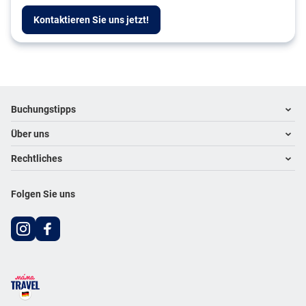
Kontaktieren Sie uns jetzt!
Footer
Footer navigation
Buchungstipps
Über uns
Warum im Reisebüro buchen
Hoteltipps
Rechtliches
Kontakt
Reisewelten
Über uns
Impressum
Folgen Sie uns
Karriere
Datenschutz
AGB