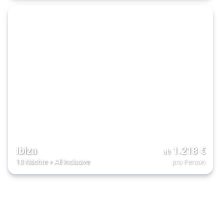
Ibiza
1.218
€
ab
10 Nächte
+
All Inclusive
pro Person