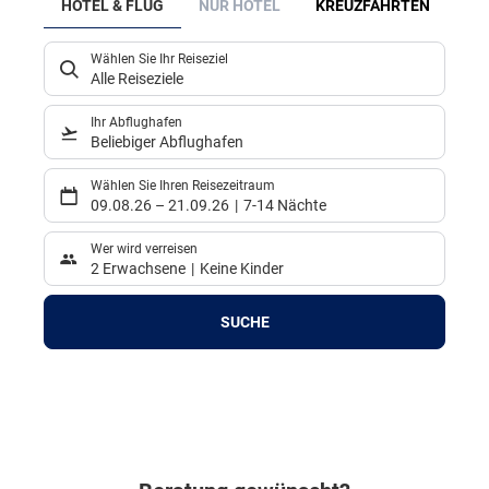
HOTEL & FLUG
NUR HOTEL
KREUZFAHRTEN
MI
Wählen Sie Ihr Reiseziel
Alle Reiseziele
Ihr Abflughafen
Beliebiger Abflughafen
Wählen Sie Ihren Reisezeitraum
09.08.26
–
21.09.26
7-14 Nächte
Wer wird verreisen
2 Erwachsene
Keine Kinder
SUCHE