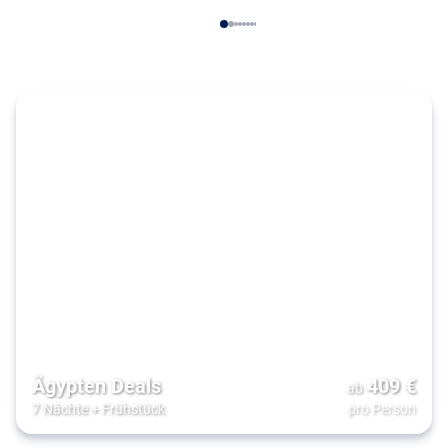
Ägypten Deals
409
€
ab
7 Nächte
+
Frühstück
pro Person