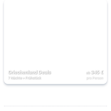
Griechenland Deals
345
€
ab
7 Nächte
+
Frühstück
pro Person