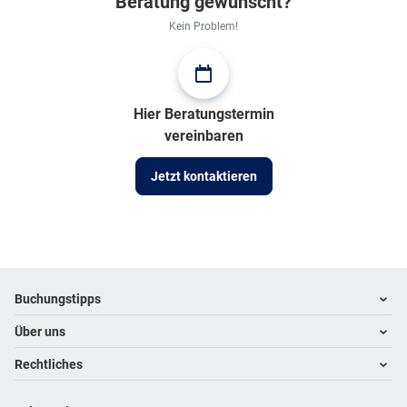
Beratung gewünscht?
Kein Problem!
Hier Beratungstermin
vereinbaren
Jetzt kontaktieren
Footer
Footer navigation
Buchungstipps
Über uns
Warum im Reisebüro buchen
Hoteltipps
Rechtliches
Kontakt
Reisewelten
Über uns
Impressum