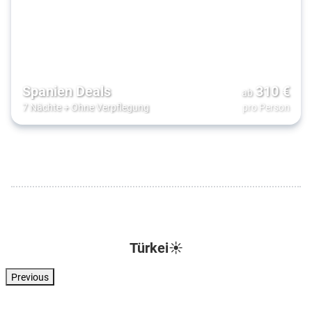
Spanien Deals
310
€
ab
7 Nächte
+
Ohne Verpflegung
pro Person
Türkei☀️
Previous
Türkei . Türkische Riviera . Kizilagac
Türkei . Türkische Riviera . Side
Türkei . Türkische Riviera . Side
Türkei . Türkisc