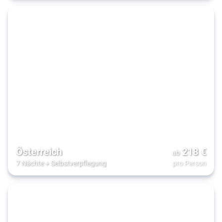
Österreich
218
€
ab
7 Nächte
+
Selbstverpflegung
pro Person