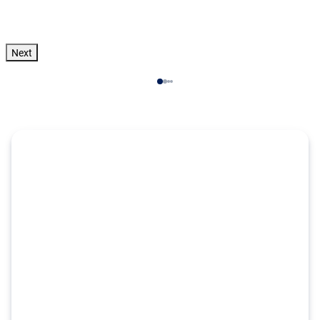
Zum Angebot
pro Person
Next