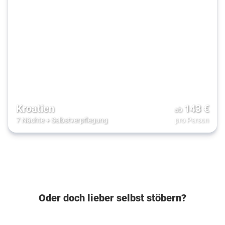
Kroatien
143
€
ab
7 Nächte
+
Selbstverpflegung
pro Person
Oder doch lieber selbst stöbern?