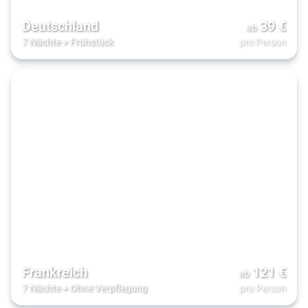
Deutschland
39
€
ab
7 Nächte
+
Frühstück
pro Person
Frankreich
121
€
ab
7 Nächte
+
Ohne Verpflegung
pro Person