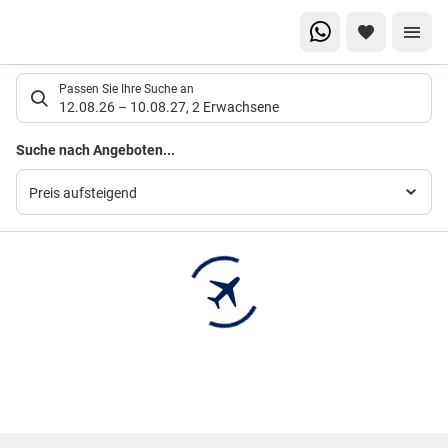
Suchlistenseite
Passen Sie Ihre Suche an
12.08.26
–
10.08.27
,
2 Erwachsene
Suchergebnisse
Suche nach Angeboten...
Preis aufsteigend
Footer