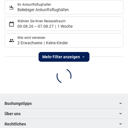
Ihr Ankunftsflughafen
Beliebiger Ankunftsflughäfen
Wählen Sie Ihren Reisezeitraum
09.08.26
–
07.08.27
1 Woche
Wer wird verreisen
2 Erwachsene
Keine Kinder
Mehr Filter anzeigen
Footer
Footer navigation
Buchungstipps
Über uns
Warum im Reisebüro buchen
Hoteltipps
Rechtliches
Kontakt